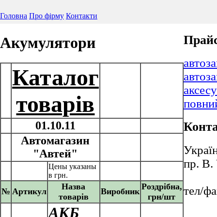
Головна
Про фірму
Контакти
Прай
Акумулятори
автоз
Каталог
автоз
аксес
товарів
повни
01.10.11
Конт
Автомагазин
Україн
"Автей"
пр. В.
Цены указаны
в грн.
Назва
Роздрібна,
тел/фа
№
Артикул
Виробник
товарів
грн/шт
АКБ