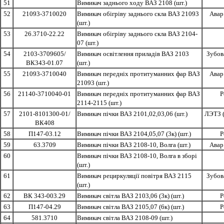
51
Вимикач заднього ходу ВАЗ 2108 (шт.)
52
21093-3710020
Вимикач обігріву заднього скла ВАЗ 21093
Авар
(шт.)
53
26.3710-22.22
Вимикач обігріву заднього скла ВАЗ 2104-
07 (шт.)
54
2103-3709605/
Вимикач освітлення приладів ВАЗ 2103
Зубов
ВК343-01.07
(шт.)
55
21093-3710040
Вимикач передніх протитуманних фар ВАЗ
Авар
21093 (шт.)
56
21140-3710040-01
Вимикач передніх протитуманних фар ВАЗ
Р
2114-2115 (шт.)
57
2101-8101300-01/
Вимикач пічки ВАЗ 2101,02,03,06 (шт.)
ЛЭТЗ 
ВК408
58
П147-03.12
Вимикач пічки ВАЗ 2104,05,07 (3к) (шт.)
Р
59
63.3709
Вимикач пічки ВАЗ 2108-10, Волга (шт.)
Авар
60
Вимикач пічки ВАЗ 2108-10, Волга в зборі
(шт.)
61
Вимикач рециркуляції повітря ВАЗ 2115
Зубов
(шт.)
62
ВК 343-003.29
Вимикач світла ВАЗ 2103,06 (3к) (шт.)
Р
63
П147-04.29
Вимикач світла ВАЗ 2105,07 (6к) (шт.)
Р
64
581.3710
Вимикач світла ВАЗ 2108-09 (шт.)