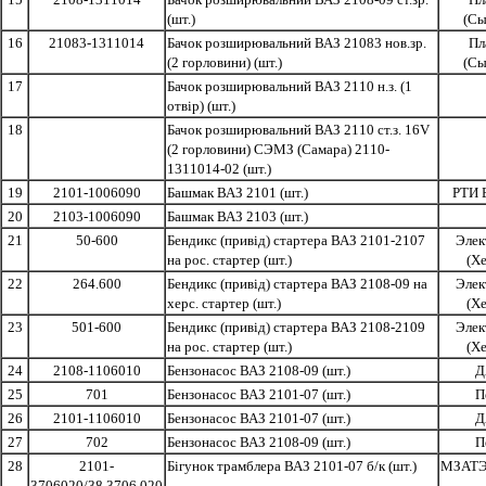
(шт.)
(Сы
16
21083-1311014
Бачок розширювальний ВАЗ 21083 нов.зр.
Пл
(2 горловини) (шт.)
(Сы
17
Бачок розширювальний ВАЗ 2110 н.з. (1
отвір) (шт.)
18
Бачок розширювальний ВАЗ 2110 ст.з. 16V
(2 горловини) СЭМЗ (Самара) 2110-
1311014-02 (шт.)
19
2101-1006090
Башмак ВАЗ 2101 (шт.)
РТИ 
20
2103-1006090
Башмак ВАЗ 2103 (шт.)
21
50-600
Бендикс (привід) стартера ВАЗ 2101-2107
Элек
на рос. стартер (шт.)
(Х
22
264.600
Бендикс (привід) стартера ВАЗ 2108-09 на
Элек
херс. стартер (шт.)
(Х
23
501-600
Бендикс (привід) стартера ВАЗ 2108-2109
Элек
на рос. стартер (шт.)
(Х
24
2108-1106010
Бензонасос ВАЗ 2108-09 (шт.)
Д
25
701
Бензонасос ВАЗ 2101-07 (шт.)
П
26
2101-1106010
Бензонасос ВАЗ 2101-07 (шт.)
Д
27
702
Бензонасос ВАЗ 2108-09 (шт.)
П
28
2101-
Бігунок трамблера ВАЗ 2101-07 б/к (шт.)
МЗАТЭ 
3706020/38.3706.020