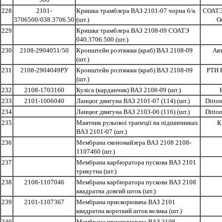
228
2101-
Кришка трамблера ВАЗ 2101-07 чорна б/к
СОАТЭ
3706500/038.3706.50
(шт.)
О
229
Кришка трамблера ВАЗ 2108-09 СОАТЭ
040.3706.500 (шт.)
230
2108-2904051/50
Кронштейн розтяжки (краб) ВАЗ 2108-09
Ав
(шт.)
231
2108-2904049РУ
Кронштейн розтяжки (краб) ВАЗ 2108-09
РТИ 
(шт.)
232
2108-1703160
Куліса (карданчик) ВАЗ 2108-09 (шт.)
233
2101-1006040
Ланцюг двигуна ВАЗ 2101-07 (114) (шт.)
Ditton
234
Ланцюг двигуна ВАЗ 2103-06 (116) (шт.)
Ditton
235
Маятник рульової трапеції на підшипниках
К
ВАЗ 2101-07 (шт.)
236
Мембрана економайзера ВАЗ 2108 2108-
1107460 (шт.)
237
Мембрана карбюратора пускова ВАЗ 2101
трикутна (шт.)
238
2108-1107046
Мембрана карбюратора пускова ВАЗ 2108
квадратна довгий шток (шт.)
239
2101-1107367
Мембрана прискорювача ВАЗ 2101
квадратна короткий шток велика (шт.)
240
Мембрана прискорювача ВАЗ 2108