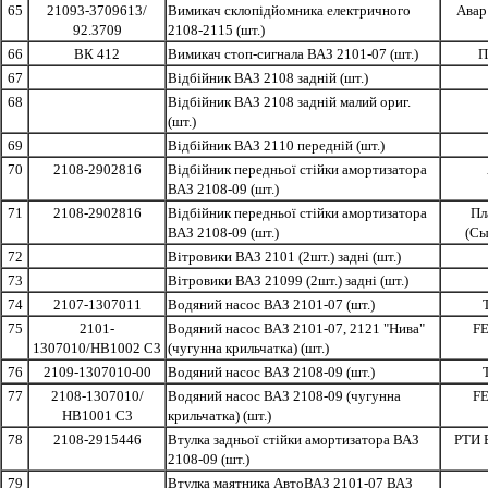
65
21093-3709613/
Вимикач склопідйомника електричного
Авар
92.3709
2108-2115 (шт.)
66
ВК 412
Вимикач стоп-сигнала ВАЗ 2101-07 (шт.)
П
67
Відбійник ВАЗ 2108 задній (шт.)
68
Відбійник ВАЗ 2108 задній малий ориг.
(шт.)
69
Відбійник ВАЗ 2110 передній (шт.)
70
2108-2902816
Відбійник передньої стійки амортизатора
ВАЗ 2108-09 (шт.)
71
2108-2902816
Відбійник передньої стійки амортизатора
Пл
ВАЗ 2108-09 (шт.)
(Сы
72
Вітровики ВАЗ 2101 (2шт.) задні (шт.)
73
Вітровики ВАЗ 21099 (2шт.) задні (шт.)
74
2107-1307011
Водяний насос ВАЗ 2101-07 (шт.)
75
2101-
Водяний насос ВАЗ 2101-07, 2121 "Нива"
F
1307010/HB1002 C3
(чугунна крильчатка) (шт.)
76
2109-1307010-00
Водяний насос ВАЗ 2108-09 (шт.)
77
2108-1307010/
Водяний насос ВАЗ 2108-09 (чугунна
F
HB1001 C3
крильчатка) (шт.)
78
2108-2915446
Втулка задньої стійки амортизатора ВАЗ
РТИ 
2108-09 (шт.)
79
Втулка маятника АвтоВАЗ 2101-07 ВАЗ