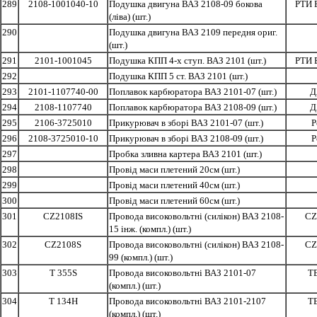
289
2108-1001040-10
Подушка двигуна ВАЗ 2108-09 бокова
РТИ 
(ліва) (шт.)
290
Подушка двигуна ВАЗ 2109 передня ориг.
(шт.)
291
2101-1001045
Подушка КПП 4-х ступ. ВАЗ 2101 (шт.)
РТИ 
292
Подушка КПП 5 ст. ВАЗ 2101 (шт.)
293
2101-1107740-00
Поплавок карбюратора ВАЗ 2101-07 (шт.)
Д
294
2108-1107740
Поплавок карбюратора ВАЗ 2108-09 (шт.)
Д
295
2106-3725010
Прикурювач в зборі ВАЗ 2101-07 (шт.)
Р
296
2108-3725010-10
Прикурювач в зборі ВАЗ 2108-09 (шт.)
Р
297
Пробка зливна картера ВАЗ 2101 (шт.)
298
Провід маси плетений 20см (шт.)
299
Провід маси плетений 40см (шт.)
300
Провід маси плетений 60см (шт.)
301
CZ2108IS
Провода високовольтні (силікон) ВАЗ 2108-
CZ
15 інж. (компл.) (шт.)
302
CZ2108S
Провода високовольтні (силікон) ВАЗ 2108-
CZ
99 (компл.) (шт.)
303
T 355S
Провода високовольтні ВАЗ 2101-07
T
(компл.) (шт.)
304
T 134H
Провода високовольтні ВАЗ 2101-2107
T
(компл.) (шт.)