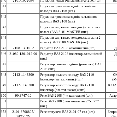
340
2101-1602094
Пружина педалі зчеплення ВАЗ 2101 (шт.)
Бе
341
Пружина прижимна задніх гальмівних
колодок ВАЗ 2106 (шт.)
342
Пружина прижимна задніх гальмівних
колодок ВАЗ 2108 (шт.)
343
Пружини зад. гальм. колодок (компл. на 2
колеса) ВАЗ 2101 MASTER (шт.)
344
Пружини зад. гальм. колодок (компл. на 2
колеса) ВАЗ 2108 MASTER (шт.)
345
2108-1301012
Радіатор ВАЗ 2108 алюмінієвий (шт.)
Д
346
21082-1301012-00
Радіатор ВАЗ 2108 інжектор алюмінієвий
Д
(шт.)
347
Регулятор спинки сидіння (ромашка) ВАЗ
2108 (шт.)
348
2112-1148300
Регулятор холостого ходу ВАЗ 2110
О
інжектор (метал. након.) (шт.)
(М
349
2112-1148300
Регулятор холостого ходу ВАЗ 2110
КЗТА 
інжектор (пластм. након.) (шт.)
350
90.3747-10
Реле ВАЗ 2108 (4-х контактне) (шт.)
Авар
351
Реле ВАЗ 2108 (5-ти контактне) 75.3777
(шт.)
352
2101-3708805/
Реле втягуюче ВАЗ 2101-07 ст.з (шт.)
Елпро
ВЕС-12V
(Бо