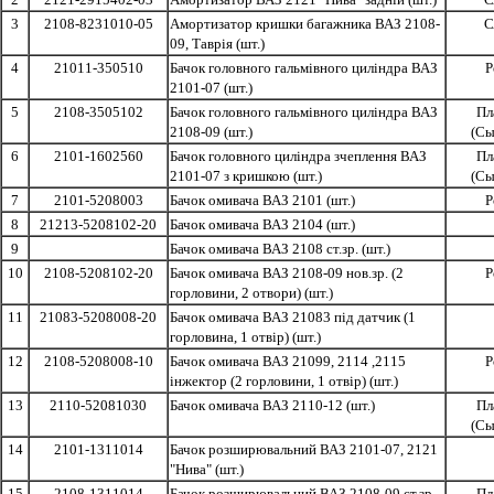
3
2108-8231010-05
Амортизатор кришки багажника ВАЗ 2108-
С
09, Таврія (шт.)
4
21011-350510
Бачок головного гальмівного циліндра ВАЗ
Р
2101-07 (шт.)
5
2108-3505102
Бачок головного гальмівного циліндра ВАЗ
Пл
2108-09 (шт.)
(Сы
6
2101-1602560
Бачок головного циліндра зчеплення ВАЗ
Пл
2101-07 з кришкою (шт.)
(Сы
7
2101-5208003
Бачок омивача ВАЗ 2101 (шт.)
Р
8
21213-5208102-20
Бачок омивача ВАЗ 2104 (шт.)
9
Бачок омивача ВАЗ 2108 ст.зр. (шт.)
10
2108-5208102-20
Бачок омивача ВАЗ 2108-09 нов.зр. (2
Р
горловини, 2 отвори) (шт.)
11
21083-5208008-20
Бачок омивача ВАЗ 21083 під датчик (1
горловина, 1 отвір) (шт.)
12
2108-5208008-10
Бачок омивача ВАЗ 21099, 2114 ,2115
Р
інжектор (2 горловини, 1 отвір) (шт.)
13
2110-52081030
Бачок омивача ВАЗ 2110-12 (шт.)
Пл
(Сы
14
2101-1311014
Бачок розширювальний ВАЗ 2101-07, 2121
"Нива" (шт.)
15
2108-1311014
Бачок розширювальний ВАЗ 2108-09 ст.зр.
Пл