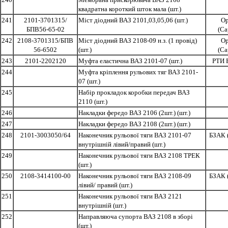
квадратна короткий шток мала (шт.)
241
2101-3701315/
Міст діодний ВАЗ 2101,03,05,06 (шт.)
Ор
БПВ56-65-02
(Са
242
2108-3701315/БПВ
Міст діодний ВАЗ 2108-09 н.з. (1 провід)
Ор
56-6502
(шт.)
(Са
243
2101-2202120
Муфта еластична ВАЗ 2101-07 (шт.)
РТИ 
244
Муфта кріплення рульових тяг ВАЗ 2101-
07 (шт.)
245
Набір прокладок коробки передач ВАЗ
2110 (шт.)
246
Накладки фередо ВАЗ 2106 (2шт.) (шт.)
247
Накладки фередо ВАЗ 2108 (2шт.) (шт.)
248
2101-3003050/64
Наконечник рульової тяги ВАЗ 2101-07
БЗАК 
внутрішній лівий/правий (шт.)
249
Наконечник рульової тяги ВАЗ 2108 ТРЕК
(шт.)
250
2108-3414100-00
Наконечник рульової тяги ВАЗ 2108-09
БЗАК 
лівий/ правий (шт.)
251
Наконечник рульової тяги ВАЗ 2121
внутрішній (шт.)
252
Направляюча супорта ВАЗ 2108 в зборі
(шт.)