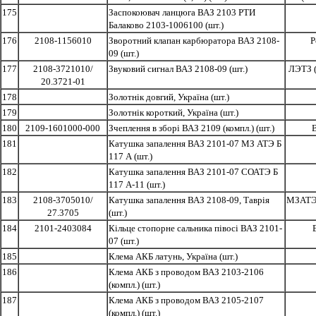
175
Заспокоювач ланцюга ВАЗ 2103 РТИ
Балаково 2103-1006100 (шт.)
176
2108-1156010
Зворотний клапан карбюратора ВАЗ 2108-
Р
09 (шт.)
177
2108-3721010/
Звуковий сигнал ВАЗ 2108-09 (шт.)
ЛЭТЗ 
20.3721-01
178
Золотнік довгий, Україна (шт.)
179
Золотнік короткий, Україна (шт.)
180
2109-1601000-000
Зчеплення в зборі ВАЗ 2109 (компл.) (шт.)
181
Катушка запалення ВАЗ 2101-07 МЗ АТЭ Б
117 А (шт.)
182
Катушка запалення ВАЗ 2101-07 СОАТЭ Б
117 А-11 (шт.)
183
2108-3705010/
Катушка запалення ВАЗ 2108-09, Таврія
МЗАТЭ 
27.3705
(шт.)
184
2101-2403084
Кільце стопорне сальника півосі ВАЗ 2101-
07 (шт.)
185
Клема АКБ латунь, Україна (шт.)
186
Клема АКБ з проводом ВАЗ 2103-2106
(компл.) (шт.)
187
Клема АКБ з проводом ВАЗ 2105-2107
(компл.) (шт.)