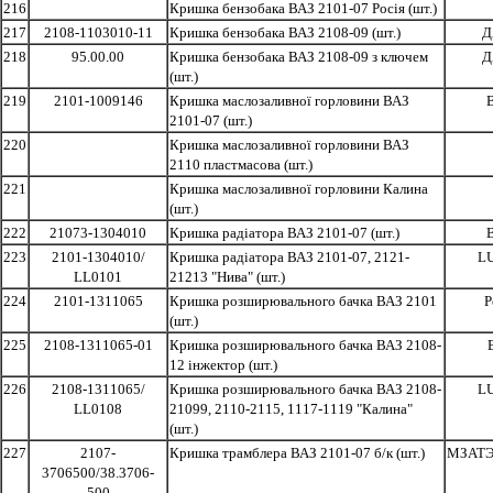
216
Кришка бензобака ВАЗ 2101-07 Росія (шт.)
217
2108-1103010-11
Кришка бензобака ВАЗ 2108-09 (шт.)
Д
218
95.00.00
Кришка бензобака ВАЗ 2108-09 з ключем
Д
(шт.)
219
2101-1009146
Кришка маслозаливної горловини ВАЗ
2101-07 (шт.)
220
Кришка маслозаливної горловини ВАЗ
2110 пластмасова (шт.)
221
Кришка маслозаливної горловини Калина
(шт.)
222
21073-1304010
Кришка радіатора ВАЗ 2101-07 (шт.)
223
2101-1304010/
Кришка радіатора ВАЗ 2101-07, 2121-
L
LL0101
21213 "Нива" (шт.)
224
2101-1311065
Кришка розширювального бачка ВАЗ 2101
Р
(шт.)
225
2108-1311065-01
Кришка розширювального бачка ВАЗ 2108-
12 інжектор (шт.)
226
2108-1311065/
Кришка розширювального бачка ВАЗ 2108-
L
LL0108
21099, 2110-2115, 1117-1119 "Калина"
(шт.)
227
2107-
Кришка трамблера ВАЗ 2101-07 б/к (шт.)
МЗАТЭ 
3706500/38.3706-
500