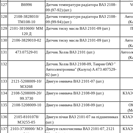
127
B6996
Датчик температури радіатора ВАЗ 2108-
V
09 (97-92) (шт.)
128
2108-3828010/
Датчик температури радіатора ВАЗ 2108-
Авто
ТМ108-10
09 (99-94) (шт.)
(К
129
2101-3810600/ ММ
Датчик тиску масла ВАЗ 2101-09 (шт.)
П
120 Д
130
2106-3829010-02
Датчик тиску масла ВАЗ 2101-09 (шт.)
Авто
(К
131
473.07529-01
Датчик Холла ВАЗ 2101 (шт.)
Автоэл
(К
132
Датчик Холла ВАЗ 2108-09, Таврия ОАО "
Автоэлектроника" (Калуга) А.473.407529-
02 (шт.)
133
2121-5208009-10/
Двигун омивача ВАЗ 2101-07 (шт.)
МЭ268
134
2108-5208009-20/
Двигун омивача ВАЗ 2108-09 (шт.)
КЗАЭ 
99.3730
135
2108-5208009-10
Двигун омивача ВАЗ 2108-09 (шт.)
О
(М
136
2105-8101078/
Двигун пічки ВАЗ 2101-07 на підшипниках
КЗАЭ 
МЭ255-05
(шт.)
137
2103-3730000/ МЭ
Двигун склоочисника ВАЗ 2101-07, 2121
КЗАЭ 