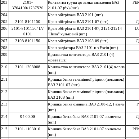
203
2101-
Контактна група до замка запалення ВАЗ
РЕ
3704100/1737520
2101-07 (6к) (шт.)
204
Кран обігрівача ВАЗ 2101 (шт.)
205
2101-8101150
Кран обігрівача ВАЗ 2101-07 (шт.)
Д
206
2101-8101150/ LV
Кран обігрівача ВАЗ 2101-07, 2121-21214
L
0101
"Нива" кульковий (шт.)
207
2108-8101150
Кран обігрівача ВАЗ 2108-09 (шт.)
Д
208
Кран радіатора ВАЗ 2101 н.з.Росія (шт.)
209
Крильчатка вентилятора ВАЗ 2101 (4)
жовта (шт.)
210
2101-1308008
Крильчатка вентилятора ВАЗ 2101(4) чорна
(шт.)
211
Кришка бачка гальмівної рідини (поплавок)
ВАЗ 2101-07 (шт.)
212
Кришка бачка гальмівної рідини (поплавок)
ВАЗ 2108 (шт.)
213
Кришка бачка омивача ВАЗ 2108-12, Газель
Р
(шт.)
214
94.00.00
Кришка бензобака ВАЗ 2101-07 з ключем
Д
(шт.)
215
2101-1103010
Кришка бензобака ВАЗ 2101-07 з ключем
РЕ
(шт.)