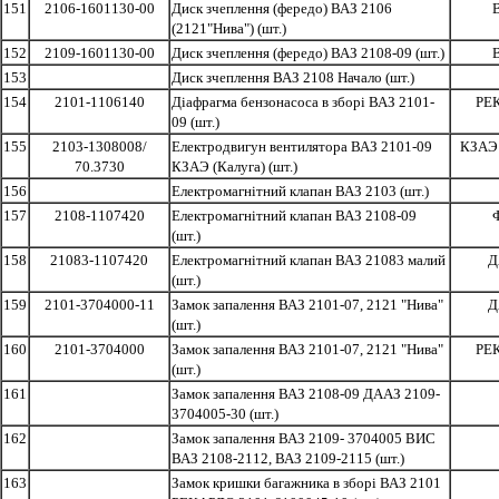
151
2106-1601130-00
Диск зчеплення (фередо) ВАЗ 2106
(2121"Нива") (шт.)
152
2109-1601130-00
Диск зчеплення (фередо) ВАЗ 2108-09 (шт.)
153
Диск зчеплення ВАЗ 2108 Начало (шт.)
154
2101-1106140
Діафрагма бензонасоса в зборі ВАЗ 2101-
РЕ
09 (шт.)
155
2103-1308008/
Електродвигун вентилятора ВАЗ 2101-09
КЗАЭ 
70.3730
КЗАЭ (Калуга) (шт.)
156
Електромагнітний клапан ВАЗ 2103 (шт.)
157
2108-1107420
Електромагнітний клапан ВАЗ 2108-09
(шт.)
158
21083-1107420
Електромагнітний клапан ВАЗ 21083 малий
Д
(шт.)
159
2101-3704000-11
Замок запалення ВАЗ 2101-07, 2121 "Нива"
Д
(шт.)
160
2101-3704000
Замок запалення ВАЗ 2101-07, 2121 "Нива"
РЕ
(шт.)
161
Замок запалення ВАЗ 2108-09 ДААЗ 2109-
3704005-30 (шт.)
162
Замок запалення ВАЗ 2109- 3704005 ВИС
ВАЗ 2108-2112, ВАЗ 2109-2115 (шт.)
163
Замок кришки багажника в зборі ВАЗ 2101