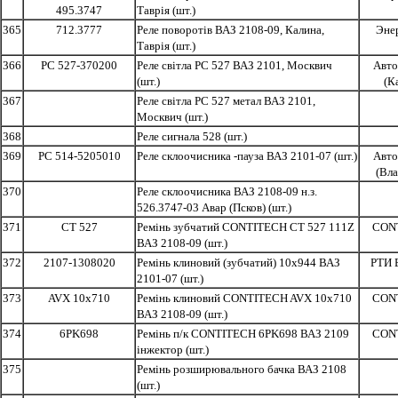
495.3747
Таврія (шт.)
365
712.3777
Реле поворотів ВАЗ 2108-09, Калина,
Эне
Таврія (шт.)
366
РС 527-370200
Реле світла РС 527 ВАЗ 2101, Москвич
Авто
(шт.)
(К
367
Реле світла РС 527 метал ВАЗ 2101,
Москвич (шт.)
368
Реле сигнала 528 (шт.)
369
РС 514-5205010
Реле склоочисника -пауза ВАЗ 2101-07 (шт.)
Авто
(Вл
370
Реле склоочисника ВАЗ 2108-09 н.з.
526.3747-03 Авар (Псков) (шт.)
371
CT 527
Ремінь зубчатий CONTITECH CT 527 111Z
CON
ВАЗ 2108-09 (шт.)
372
2107-1308020
Ремінь клиновий (зубчатий) 10x944 ВАЗ
РТИ 
2101-07 (шт.)
373
AVX 10x710
Ремінь клиновий CONTITECH AVX 10x710
CON
ВАЗ 2108-09 (шт.)
374
6PK698
Ремінь п/к CONTITECH 6PK698 ВАЗ 2109
CON
інжектор (шт.)
375
Ремінь розширювального бачка ВАЗ 2108
(шт.)