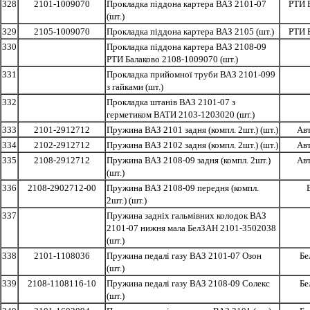
328
2101-1009070
Прокладка піддона картера ВАЗ 2101-07
РТИ 
(шт.)
329
2105-1009070
Прокладка піддона картера ВАЗ 2105 (шт.)
РТИ 
330
Прокладка піддона картера ВАЗ 2108-09
РТИ Балаково 2108-1009070 (шт.)
331
Прокладка прийомної труби ВАЗ 2101-099
з гайками (шт.)
332
Прокладка штанів ВАЗ 2101-07 з
герметиком ВАТИ 2103-1203020 (шт.)
333
2101-2912712
Пружина ВАЗ 2101 задня (компл. 2шт.) (шт.)
Ав
334
2102-2912712
Пружина ВАЗ 2102 задня (компл. 2шт.) (шт.)
Ав
335
2108-2912712
Пружина ВАЗ 2108-09 задня (компл. 2шт.)
Ав
(шт.)
336
2108-2902712-00
Пружина ВАЗ 2108-09 передня (компл.
2шт.) (шт.)
337
Пружина задніх гальмівних колодок ВАЗ
2101-07 нижня мала БелЗАН 2101-3502038
(шт.)
338
2101-1108036
Пружина педалі газу ВАЗ 2101-07 Озон
Бе
(шт.)
339
2108-1108116-10
Пружина педалі газу ВАЗ 2108-09 Солекс
Бе
(шт.)