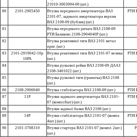
21010-3003094-00 (шт.)
80
2101-2905450
Втулка переднього амортизатора ВАЗ
РТИ 
2101-07, заднього амортизатора верхня
ВАЗ 2108-09 (бублик) (шт.)
81
Втулка переднього ричага ВАЗ 2108-09
РТИ Балаково 2108-2904040Р (шт.)
82
Втулка реактивної тяги ВАЗ 2101 метал
ориг. (шт.)
83
2101-2919042-10р
Втулка реактивної тяги ВАЗ 2101-07 велика
РТИ 
10РА
(шт.)
84
Втулка рульової рейки ВАЗ 2108-09 ДААЗ
2108-3401022 (шт.)
85
Втулка рульової тяги (гранатка) ВАЗ 2108
(шт.)
86
2108-2906040
Втулка стабілізатора ВАЗ 2108-09 (шт.)
РТИ 
87
11Р
Втулки заднього амортизатора ВАЗ 2101-
РТИ 
07 (компл.8шт) (шт.)
88
Втулки задньої балки ВАЗ 2108 (шт.)
89
14Р
Втулки стабілізатора ВАЗ 2101-07 (компл.
РТИ 
4шт.) (шт.)
90
2101-3708310
Втулки стартера ВАЗ 2101-07 (компл. 2шт.)
Р
(шт.)