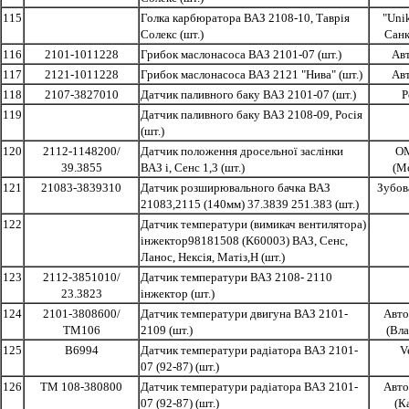
115
Голка карбюратора ВАЗ 2108-10, Таврія
"Unik
Солекс (шт.)
Санк
116
2101-1011228
Грибок маслонасоса ВАЗ 2101-07 (шт.)
Ав
117
2121-1011228
Грибок маслонасоса ВАЗ 2121 "Нива" (шт.)
Ав
118
2107-3827010
Датчик паливного баку ВАЗ 2101-07 (шт.)
Р
119
Датчик паливного баку ВАЗ 2108-09, Росія
(шт.)
120
2112-1148200/
Датчик положення дросельної заслінки
О
39.3855
ВАЗ і, Сенс 1,3 (шт.)
(М
121
21083-3839310
Датчик розширювального бачка ВАЗ
Зубов
21083,2115 (140мм) 37.3839 251.383 (шт.)
122
Датчик температури (вимикач вентилятора)
інжектор98181508 (K60003) ВАЗ, Сенс,
Ланос, Нексія, Матіз,Н (шт.)
123
2112-3851010/
Датчик температури ВАЗ 2108- 2110
23.3823
інжектор (шт.)
124
2101-3808600/
Датчик температури двигуна ВАЗ 2101-
Авто
ТМ106
2109 (шт.)
(Вл
125
B6994
Датчик температури радіатора ВАЗ 2101-
V
07 (92-87) (шт.)
126
ТМ 108-380800
Датчик температури радіатора ВАЗ 2101-
Авто
07 (92-87) (шт.)
(К