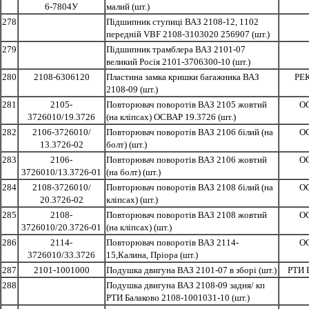
6-7804У
малий (шт.)
278
Підшипник ступиці ВАЗ 2108-12, 1102
передній VBF 2108-3103020 256907 (шт.)
279
Підшипник трамблера ВАЗ 2101-07
великий Росія 2101-3706300-10 (шт.)
280
2108-6306120
Пластина замка кришки багажника ВАЗ
РЕ
2108-09 (шт.)
281
2105-
Повторювач поворотів ВАЗ 2105 жовтий
О
3726010/19.3726
(на кліпсах) ОСВАР 19.3726 (шт.)
282
2106-3726010/
Повторювач поворотів ВАЗ 2106 білий (на
О
13.3726-02
болт) (шт.)
283
2106-
Повторювач поворотів ВАЗ 2106 жовтий
О
3726010/13.3726-01
(на болт) (шт.)
284
2108-3726010/
Повторювач поворотів ВАЗ 2108 білий (на
О
20.3726-02
кліпсах) (шт.)
285
2108-
Повторювач поворотів ВАЗ 2108 жовтий
О
3726010/20.3726-01
(на кліпсах) (шт.)
286
2114-
Повторювач поворотів ВАЗ 2114-
О
3726010/33.3726
15,Калина, Пріора (шт.)
287
2101-1001000
Подушка двигуна ВАЗ 2101-07 в зборі (шт.)
РТИ 
288
Подушка двигуна ВАЗ 2108-09 задня/ кп
РТИ Балаково 2108-1001031-10 (шт.)