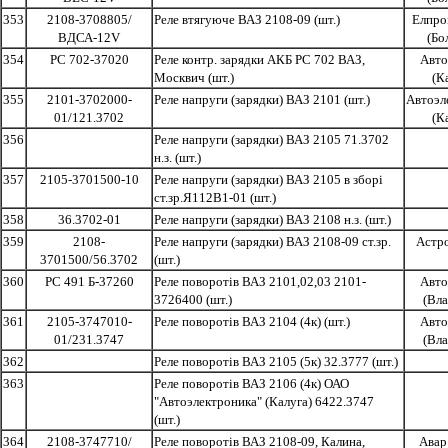
353
2108-3708805/
Реле втягуюче ВАЗ 2108-09 (шт.)
Елпро
ВДСА-12V
(Бо
354
РС 702-37020
Реле контр. зарядки АКБ РС 702 ВАЗ,
Авто
Москвич (шт.)
(К
355
2101-3702000-
Реле напруги (зарядки) ВАЗ 2101 (шт.)
Автоэл
01/121.3702
(К
356
Реле напруги (зарядки) ВАЗ 2105 71.3702
н.з. (шт.)
357
2105-3701500-10
Реле напруги (зарядки) ВАЗ 2105 в зборі
ст.зр.Я112В1-01 (шт.)
358
36.3702-01
Реле напруги (зарядки) ВАЗ 2108 н.з. (шт.)
359
2108-
Реле напруги (зарядки) ВАЗ 2108-09 ст.зр.
Астро
3701500/56.3702
(шт.)
360
РС 491 Б-37260
Реле поворотів ВАЗ 2101,02,03 2101-
Авто
3726400 (шт.)
(Вл
361
2105-3747010-
Реле поворотів ВАЗ 2104 (4к) (шт.)
Авто
01/231.3747
(Вл
362
Реле поворотів ВАЗ 2105 (5к) 32.3777 (шт.)
363
Реле поворотів ВАЗ 2106 (4к) ОАО
"Автоэлектроника" (Калуга) 6422.3747
(шт.)
364
2108-3747710/
Реле поворотів ВАЗ 2108-09, Калина,
Авар