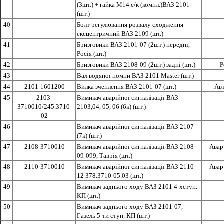
(3шт.) + гайка М14 с/к (компл.)ВАЗ 2101
(шт.)
40
Болт регулювання розвалу сходження
ексцентричний ВАЗ 2109 (шт.)
41
Бризговики ВАЗ 2101-07 (2шт.) передні,
Росія (шт.)
42
Бризговики ВАЗ 2108-09 (2шт.) задні (шт.)
Р
43
Вал водяної помпи ВАЗ 2101 Master (шт.)
44
2101-1601200
Вилка зчеплення ВАЗ 2101-07 (шт.)
Ав
45
2103-
Вимикач аварійної сигналізації ВАЗ
3710010/245.3710-
2103,04, 05, 06 (6к) (шт.)
02
46
Вимикач аварійної сигналізації ВАЗ 2107
(7к) (шт.)
47
2108-3710010
Вимикач аварійної сигналізації ВАЗ 2108-
Авар
09-099, Таврія (шт.)
48
2110-3710010
Вимикач аварійної сигналізації ВАЗ 2110-
Авар
12 378.3710-05.03 (шт.)
49
Вимикач заднього ходу ВАЗ 2101 4-хступ.
КП (шт.)
50
Вимикач заднього ходу ВАЗ 2101-07,
Газель 5-ти ступ. КП (шт.)