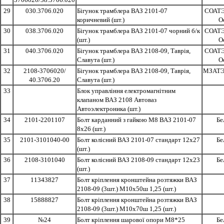
29
030.3706.020
Бігунок трамблера ВАЗ 2101-07
СОАТЭ
коричневий (шт.)
О
30
038.3706.020
Бігунок трамблера ВАЗ 2101-07 чорний б/к
СОАТЭ
(шт.)
О
31
040.3706.020
Бігунок трамблера ВАЗ 2108-09, Таврія,
СОАТЭ
Славута (шт.)
О
32
2108-3706020/
Бігунок трамблера ВАЗ 2108-09, Таврія,
МЗАТЭ 
40.3706.20
Славута (шт.)
33
Блок управління електромагнітним
клапаном ВАЗ 2108 Автоваз
Автоэлектроника (шт.)
34
2101-2201107
Болт карданний з гайкою М8 ВАЗ 2101-07
Бе
8x26 (шт.)
35
2101-3101040-00
Болт колісний ВАЗ 2101-07 стандарт 12x27
Бе
(шт.)
36
2108-3101040
Болт колісний ВАЗ 2108-09 стандарт 12x23
Бе
(шт.)
37
11343827
Болт кріплення кронштейна розтяжки ВАЗ
2108-09 (3шт.) М10x50ш 1,25 (шт.)
38
15888827
Болт кріплення кронштейна розтяжки ВАЗ
2108-09 (3шт.) М10x70ш 1,25 (шт.)
39
№24
Болт кріплення шарової опори М8*25
Бе