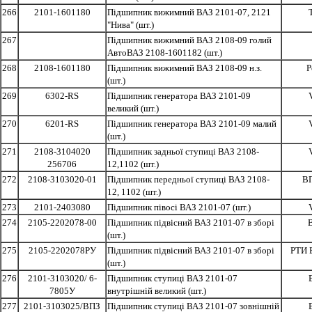
266
2101-1601180
Підшипник вижимний ВАЗ 2101-07, 2121
"Нива" (шт.)
267
Підшипник вижимний ВАЗ 2108-09 голий
АвтоВАЗ 2108-1601182 (шт.)
268
2108-1601180
Підшипник вижимний ВАЗ 2108-09 н.з.
Р
(шт.)
269
6302-RS
Підшипник генератора ВАЗ 2101-09
великий (шт.)
270
6201-RS
Підшипник генератора ВАЗ 2101-09 малий
(шт.)
271
2108-3104020
Підшипник задньої ступиці ВАЗ 2108-
256706
12,1102 (шт.)
272
2108-3103020-01
Підшипник передньої ступиці ВАЗ 2108-
ВП
12, 1102 (шт.)
273
2101-2403080
Підшипник півосі ВАЗ 2101-07 (шт.)
274
2105-2202078-00
Підшипник підвісний ВАЗ 2101-07 в зборі
(шт.)
275
2105-2202078РУ
Підшипник підвісний ВАЗ 2101-07 в зборі
РТИ 
(шт.)
276
2101-3103020/ 6-
Підшипник ступиці ВАЗ 2101-07
7805У
внутрішній великий (шт.)
277
2101-3103025/ВПЗ
Підшипник ступиці ВАЗ 2101-07 зовнішній