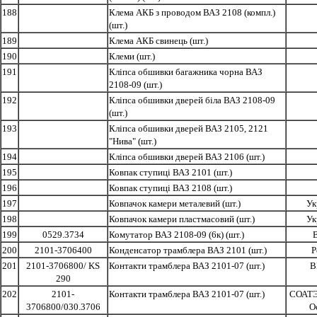
188
Клема АКБ з проводом ВАЗ 2108 (компл.)
(шт.)
189
Клема АКБ свинець (шт.)
190
Клеми (шт.)
191
Кліпса обшивки багажника чорна ВАЗ
2108-09 (шт.)
192
Кліпса обшивки дверей біла ВАЗ 2108-09
(шт.)
193
Кліпса обшивки дверей ВАЗ 2105, 2121
"Нива" (шт.)
194
Кліпса обшивки дверей ВАЗ 2106 (шт.)
195
Ковпак ступиці ВАЗ 2101 (шт.)
196
Ковпак ступиці ВАЗ 2108 (шт.)
197
Ковпачок камери металевий (шт.)
Ук
198
Ковпачок камери пластмасовий (шт.)
Ук
199
0529.3734
Комутатор ВАЗ 2108-09 (6к) (шт.)
200
2101-3706400
Конденсатор трамблера ВАЗ 2101 (шт.)
Р
201
2101-3706800/ KS
Контакти трамблера ВАЗ 2101-07 (шт.)
B
290
202
2101-
Контакти трамблера ВАЗ 2101-07 (шт.)
СОАТЭ
3706800/030.3706
О