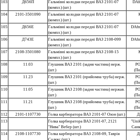
103
Д656П
Гальмівні колодки передні ВАЗ 2101-07
DAf
(компл.) (шт.)
104
2101-3501090
Гальмівні колодки передні ВАЗ 2101-07
(компл.) (шт.)
105
Д656Е
Гальмівні колодки передні ВАЗ 2101-07
DAfmi
(компл.) (шт.)
106
Д743Е
Гальмівні колодки передні ВАЗ 2108-099
DAfmi
(компл.) (шт.)
107
2108-3501080
Гальмівні колодки передні ВАЗ 2108-15
(компл.) (шт.)
108
11.03
Глушник ВАЗ 2101 (задня частина) нерж.
P
(шт.)
(П
109
11.23
Глушник ВАЗ 2101 (прийомна труба) нерж.
P
(шт.)
(П
110
11.05
Глушник ВАЗ 2108 (задня частина) нержав.
P
(шт.)
(П
111
11.21
Глушник ВАЗ 2108 (прийомна труба) нерж.
P
(шт.)
(П
112
2101-1107730
Голка карбюратора ВАЗ 2101-07 Озон (шт.)
Д
113
Голка карбюратора ВАЗ 2101-07, 2121
"Unik
"Нива" Вебер (шт.)
Санк
114
2108-1107730
Голка карбюратора ВАЗ 2108-09, Таврія
Д
Солекс (шт.)