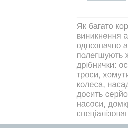
Як багато ко
виникнення а
однозначно а
полегшують жи
дрібнички: ос
троси, хомут
колеса, насад
досить серйо
насоси, домкр
спеціалізова