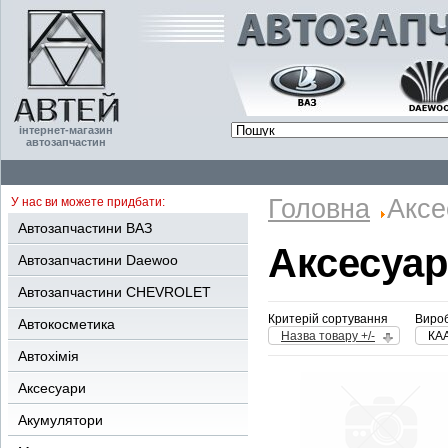
інтернет-магазин
автозапчастин
Головна
Аксе
У нас ви можете придбати:
Автозапчастини ВАЗ
Аксесуа
Автозапчастини Daewoo
Автозапчастини CHEVROLET
Критерій сортування
Вироб
Автокосметика
Назва товару +/-
КА
Автохімія
Аксесуари
Акумулятори