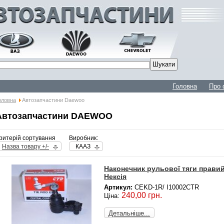
Головна
Про 
оловна
Автозапчастини Daewoo
Автозапчастини DAEWOO
ритерій сортування
Виробник:
Назва товару +/-
КААЗ
Наконечник рульової тяги правий
Нексія
Артикул:
CEKD-1R/ I10002CTR
240,00 грн.
Ціна:
Детальніше...