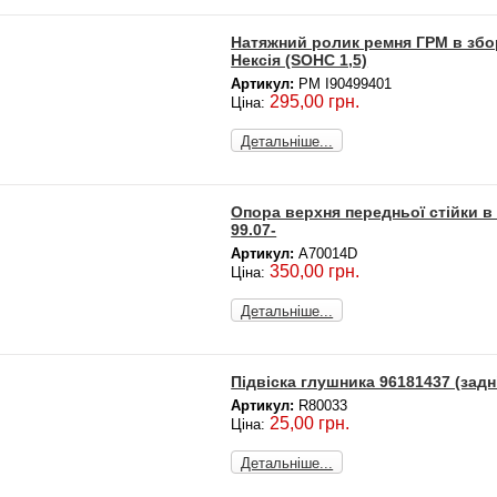
Натяжний ролик ремня ГРМ в збор
Нексія (SOHC 1,5)
Артикул:
PM I90499401
295,00 грн.
Ціна:
Детальніше...
Опора верхня передньої стійки в 
99.07-
Артикул:
A70014D
350,00 грн.
Ціна:
Детальніше...
Підвіска глушника 96181437 (задн
Артикул:
R80033
25,00 грн.
Ціна:
Детальніше...