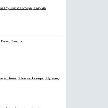
ій глушник) Нубіра, Такума
 Сенс, Таврія
ос, Авео, Нексія, Есперо, Нубіра,