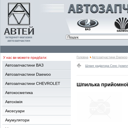
інтернет-магазин
автозапчастин
Головна
Автозапчастини Daewoo
У нас ви можете придбати:
Автозапчастини ВАЗ
Шланг радіатора Сенс (компл
Автозапчастини Daewoo
Автозапчастини CHEVROLET
Шпилька прийомної 
Автокосметика
Автохімія
Аксесуари
Акумулятори