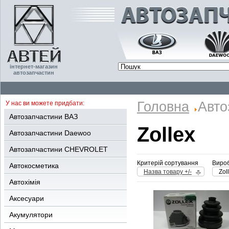
інтернет-магазин
автозапчастин
Головна
Авто
У нас ви можете придбати:
Автозапчастини ВАЗ
Zollex
Автозапчастини Daewoo
Автозапчастини CHEVROLET
Критерій сортування
Вироб
Автокосметика
Назва товару +/-
Zol
Автохімія
Аксесуари
Акумулятори