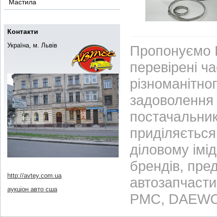
Мастила
Контакти
Україна, м. Львів
Пропонуємо В
перевірені ч
різноманітно
задоволення 
постачальник
приділяється 
діловому імі
брендів, пре
http://avtey.com.ua
автозапчасти
аукціон авто сша
PMC, DAEWO