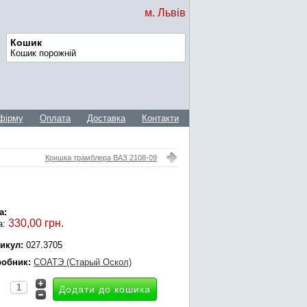
м. Львів
Кошик
Кошик порожній
фірму
Оплата
Доставка
Контакти
Кришка трамблера ВАЗ 2108-09
а:
330,00 грн.
а:
икул:
027.3705
обник:
СОАТЭ (Старый Оскол)