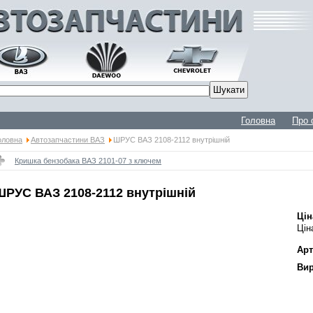
Головна
Про 
оловна
Автозапчастини ВАЗ
ШРУС ВАЗ 2108-2112 внутрішній
Кришка бензобака ВАЗ 2101-07 з ключем
ШРУС ВАЗ 2108-2112 внутрішній
Цін
Цін
Арт
Вир