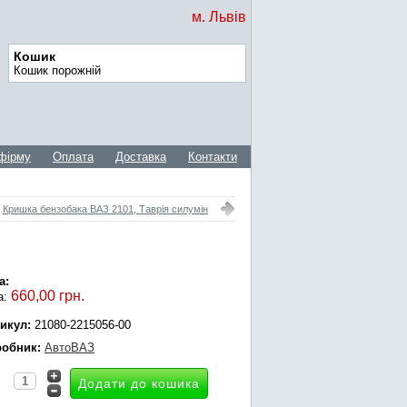
м. Львів
Кошик
Кошик порожній
фірму
Оплата
Доставка
Контакти
Кришка бензобака ВАЗ 2101, Таврія силумін
а:
660,00 грн.
а:
икул:
21080-2215056-00
обник:
АвтоВАЗ