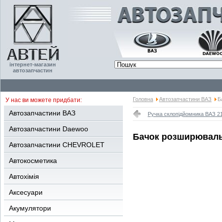
інтернет-магазин
автозапчастин
Головна
Автозапчастини ВАЗ
Б
У нас ви можете придбати:
Автозапчастини ВАЗ
Ручка склопідйомника ВАЗ 2
Автозапчастини Daewoo
Бачок розширювальн
Автозапчастини CHEVROLET
Автокосметика
Автохімія
Аксесуари
Акумулятори