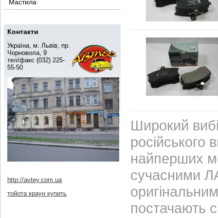
Мастила
Контакти
Україна, м. Львів, пр.
Чорновола, 9
тел/факс (032) 225-
55-50
Широкий вибі
російського 
найперших м
сучасними ЛА
http://avtey.com.ua
оригінальним
тойота краун купить
постачають с