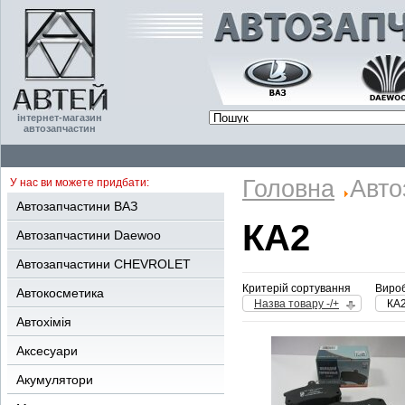
інтернет-магазин
автозапчастин
Головна
Авто
У нас ви можете придбати:
Автозапчастини ВАЗ
КА2
Автозапчастини Daewoo
Автозапчастини CHEVROLET
Критерій сортування
Вироб
Автокосметика
Назва товару -/+
КА
Автохімія
Аксесуари
Акумулятори