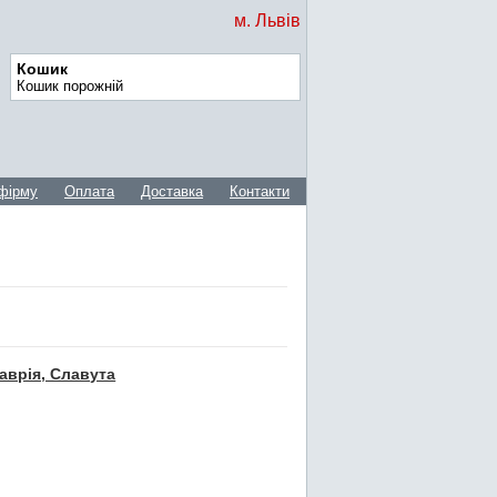
м. Львів
Кошик
Кошик порожній
фірму
Оплата
Доставка
Контакти
аврія, Славута