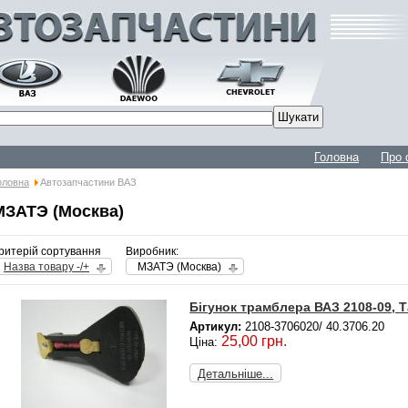
Головна
Про 
оловна
Автозапчастини ВАЗ
МЗАТЭ (Москва)
ритерій сортування
Виробник:
Назва товару -/+
МЗАТЭ (Москва)
Бігунок трамблера ВАЗ 2108-09, Т
Артикул:
2108-3706020/ 40.3706.20
25,00 грн.
Ціна:
Детальніше...