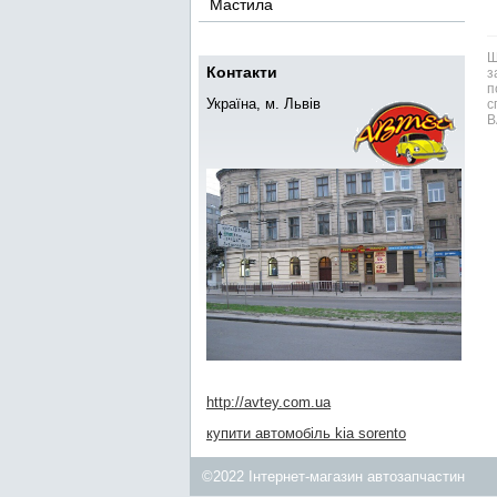
Мастила
Ш
Контакти
з
п
Україна, м. Львів
с
В
http://avtey.com.ua
купити автомобіль kia sorento
©2022 Інтернет-магазин автозапчастин