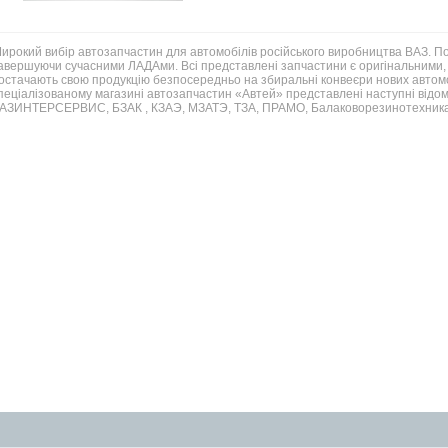
ирокий вибір автозапчастин для автомобілів російського виробництва ВАЗ. 
авершуючи сучасними ЛАДАми. Всі представлені запчастини є оригінальними, 
остачають свою продукцію безпосередньо на збиральні конвеєри нових автомо
пеціалізованому магазині автозапчастин «Автей» представлені наступні відом
АЗИНТЕРСЕРВИС, БЗАК , КЗАЭ, МЗАТЭ, ТЗА, ПРАМО, Балаковорезинотехника