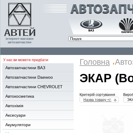
інтернет-магазин
автозапчастин
Головна
Авто
У нас ви можете придбати:
Автозапчастини ВАЗ
ЭКАР (В
Автозапчастини Daewoo
Автозапчастини CHEVROLET
Критерій сортування
Вироб
Автокосметика
Назва товару +/-
ЭК
Автохімія
Аксесуари
Акумулятори