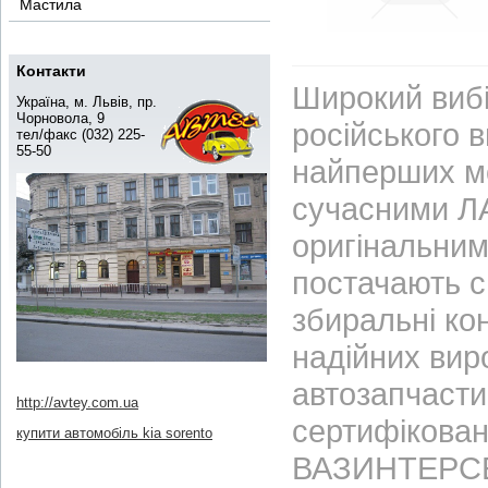
Мастила
Контакти
Широкий вибі
Україна, м. Львів, пр.
Чорновола, 9
російського 
тел/факс (032) 225-
55-50
найперших м
сучасними ЛА
оригінальним
постачають с
збиральні ко
надійних вир
автозапчасти
http://avtey.com.ua
сертифікован
купити автомобіль kia sorento
ВАЗИНТЕРСЕР