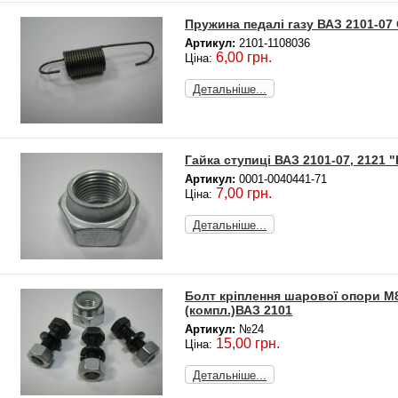
Пружина педалі газу ВАЗ 2101-07
Артикул:
2101-1108036
6,00 грн.
Ціна:
Детальніше...
Гайка ступиці ВАЗ 2101-07, 2121 "
Артикул:
0001-0040441-71
7,00 грн.
Ціна:
Детальніше...
Болт кріплення шарової опори М8*
(компл.)ВАЗ 2101
Артикул:
№24
15,00 грн.
Ціна:
Детальніше...