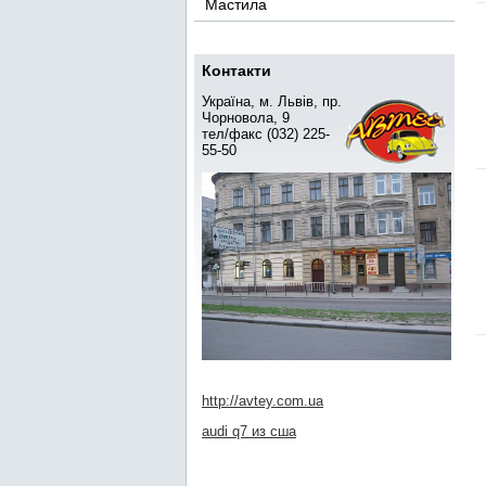
Мастила
Контакти
Україна, м. Львів, пр.
Чорновола, 9
тел/факс (032) 225-
55-50
http://avtey.com.ua
audi q7 из сша