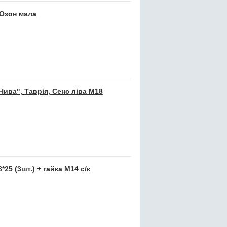
 Озон мала
Нива", Таврія, Сенс ліва М18
25 (3шт.) + гайка М14 с/к