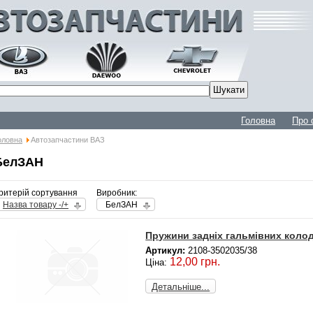
Головна
Про 
оловна
Автозапчастини ВАЗ
БелЗАН
ритерій сортування
Виробник:
Назва товару -/+
БелЗАН
Пружини задніх гальмівних колодо
Артикул:
2108-3502035/38
12,00 грн.
Ціна:
Детальніше...