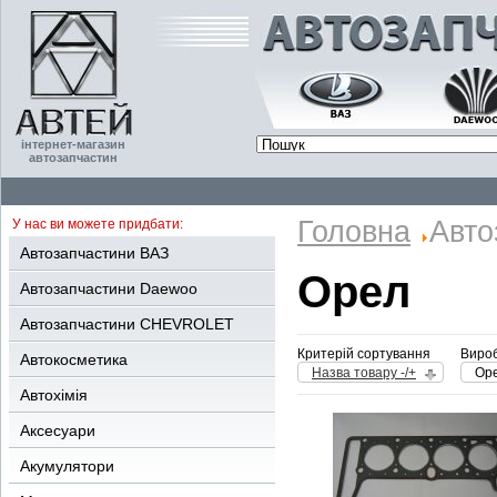
інтернет-магазин
автозапчастин
Головна
Авто
У нас ви можете придбати:
Автозапчастини ВАЗ
Орел
Автозапчастини Daewoo
Автозапчастини CHEVROLET
Критерій сортування
Вироб
Автокосметика
Назва товару -/+
Ор
Автохімія
Аксесуари
Акумулятори