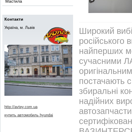
Мастила
Контакти
Україна, м. Львів
Широкий вибі
російського 
найперших м
сучасними ЛА
оригінальним
постачають с
збиральні ко
надійних вир
http://avtey.com.ua
автозапчасти
купить автомобиль hyundai
сертифікован
ВАЗИНТЕРСЕР