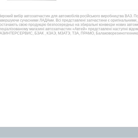
ирокий вибір автозапчастин для автомобілів російського виробництва ВАЗ. 
авершуючи сучасними ЛАДАми. Всі представлені запчастини є оригінальними, 
остачають свою продукцію безпосередньо на збиральні конвеєри нових автомо
пеціалізованому магазині автозапчастин «Автей» представлені наступні відом
АЗИНТЕРСЕРВИС, БЗАК , КЗАЭ, МЗАТЭ, ТЗА, ПРАМО, Балаковорезинотехника