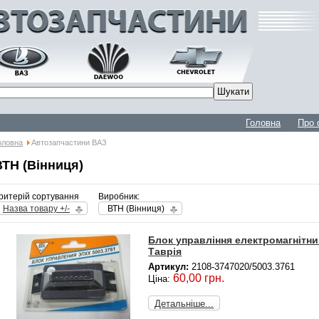
Головна
Про 
оловна
Автозапчастини ВАЗ
ВТН (Вінниця)
ритерій сортування
Виробник:
Назва товару +/-
ВТН (Вінниця)
Блок управління електромагнітни
Таврія
Артикул:
2108-3747020/5003.3761
60,00 грн.
Ціна:
Детальніше...