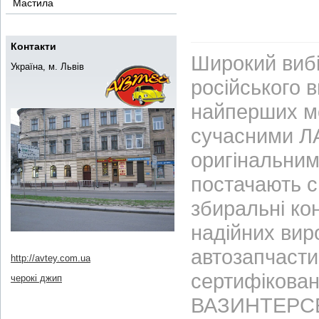
Мастила
Контакти
Широкий вибі
Україна, м. Львів
російського 
найперших м
сучасними ЛА
оригінальним
постачають с
збиральні ко
надійних вир
автозапчасти
http://avtey.com.ua
сертифікован
черокі джип
ВАЗИНТЕРСЕР