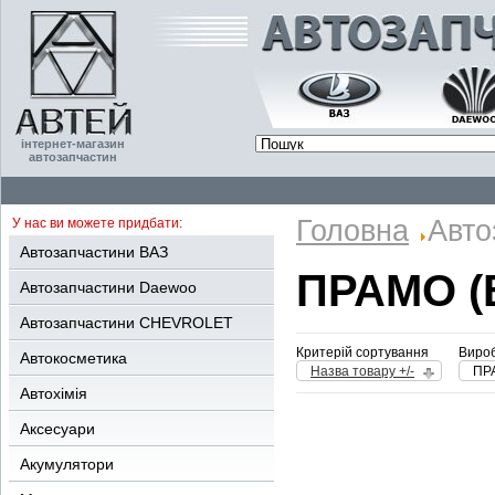
інтернет-магазин
автозапчастин
Головна
Авто
У нас ви можете придбати:
Автозапчастини ВАЗ
ПРАМО (
Автозапчастини Daewoo
Автозапчастини CHEVROLET
Критерій сортування
Вироб
Автокосметика
Назва товару +/-
ПР
Автохімія
Аксесуари
Акумулятори