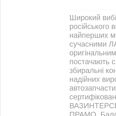
Широкий вибі
російського 
найперших м
сучасними ЛА
оригінальним
постачають с
збиральні ко
надійних вир
автозапчасти
сертифікован
ВАЗИНТЕРСЕР
ПРАМО, Бала