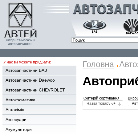
інтернет-магазин
автозапчастин
Головна
Авто
У нас ви можете придбати:
Автозапчастини ВАЗ
Автоприб
Автозапчастини Daewoo
Автозапчастини CHEVROLET
Критерій сортування
Вироб
Автокосметика
Назва товару -/+
Авт
Автохімія
Аксесуари
Акумулятори