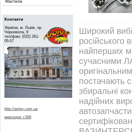
Мастила
Контакти
Україна, м. Львів, пр.
Широкий вибі
Чорновола, 9
тел/факс (032) 261-
російського 
05-57
найперших м
сучасними ЛА
оригінальним
постачають с
збиральні ко
надійних вир
автозапчасти
http://avtey.com.ua
мерседес с300
сертифікован
ВАЗИНТЕРСЕР