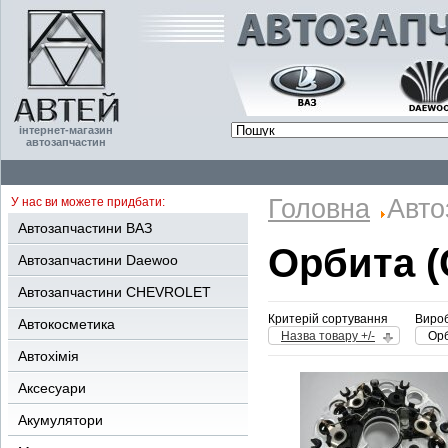
інтернет-магазин
автозапчастин
Головна
Авто
У нас ви можете придбати:
Автозапчастини ВАЗ
Орбита (
Автозапчастини Daewoo
Автозапчастини CHEVROLET
Критерій сортування
Вироб
Автокосметика
Назва товару +/-
Орб
Автохімія
Аксесуари
Акумулятори