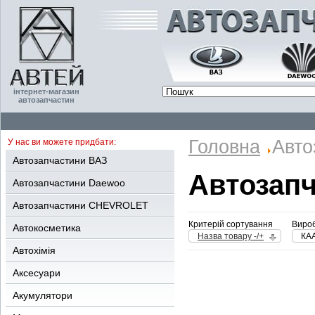
інтернет-магазин
автозапчастин
Головна
Авто
У нас ви можете придбати:
Автозапчастини ВАЗ
Автозап
Автозапчастини Daewoo
Автозапчастини CHEVROLET
Критерій сортування
Вироб
Автокосметика
Назва товару -/+
КА
Автохімія
Аксесуари
Акумулятори