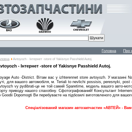
Головна
Про 
оловна
Avtoyozh - Інтернет -store of Yakisnye Passhield Autoj.
vtoyozh - Інтернет -store of Yakisnye Passhield Autoj.
oyage Auto -District. Вітам вас у izhterennet store avtoyozh. У магазині 
уті, для вашого автомобіля, м. Teriali to nevlichi possisis, peresnyki, post
vtoyozh vy pydibrati-це не той самий Sparetime, модель вашого авто-мо
орту приводу нашого спахобіну. Сфотографований! Консультант Internent 
o Goodii Dopomogti Ви перебуваєте на підбозилі виготовленого для вашого
Спеціалізований магазин автозапчастин «АВТЕЙ» - Вам 