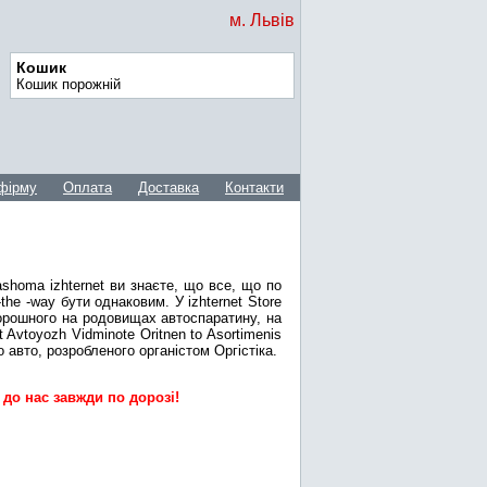
м. Львів
Кошик
Кошик порожній
фірму
Оплата
Доставка
Контакти
Nashoma izhternet ви знаєте, що все, що по
 -the -way бути однаковим. У izhternet Store
торошного на родовищах автоспаратину, на
Avtoyozh Vidminote Oritnen to Asortimenis
 авто, розробленого органістом Оргістіка.
до нас завжди по дорозі!