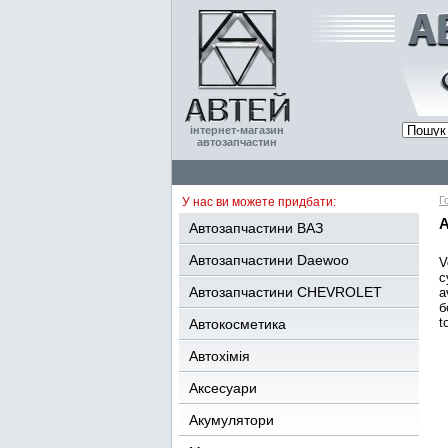
інтернет-магазин
автозапчастин
Г
У нас ви можете придбати:
A
Автозапчастини ВАЗ
Автозапчастини Daewoo
V
с
Автозапчастини CHEVROLET
a
б
t
Автокосметика
Автохімія
Аксесуари
Акумулятори