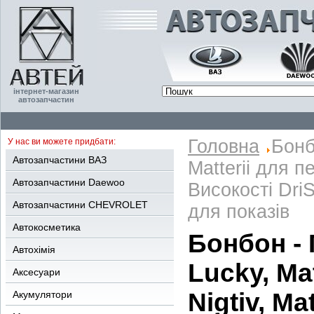
інтернет-магазин
автозапчастин
Головна
Бонб
У нас ви можете придбати:
Автозапчастини ВАЗ
Matterii для п
Автозапчастини Daewoo
Високості Dri
Автозапчастини CHEVROLET
для показів
Автокосметика
Бонбон - 
Автохімія
Lucky, Ma
Аксесуари
Nigtiv, Ma
Акумулятори