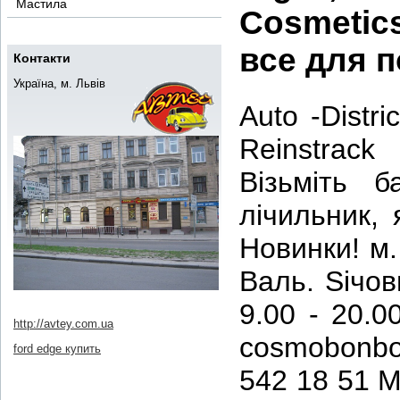
Мастила
Cosmetics
все для п
Контакти
Україна, м. Львів
Auto -Distri
Reinstrack
Візьміть 
лічильник,
Новинки! м.
Валь. Sічов
9.00 - 20.0
http://avtey.com.ua
cosmobonb
ford edge купить
542 18 51 M