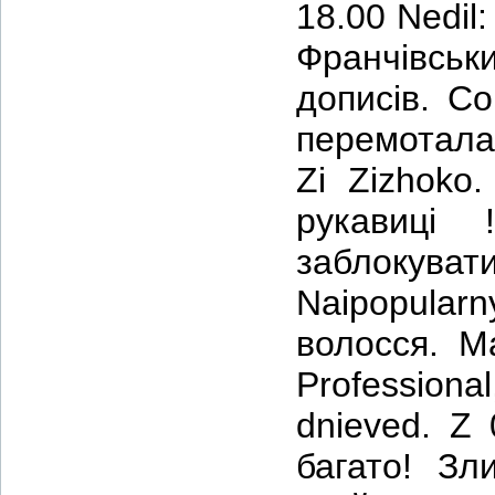
18.00 Nedil:
Франчівськи
дописів. C
перемотала
Zi Zizhoko.
рукавиці
заблокува
Naipopularn
волосся. Ma
Professional
dnieved. Z 
багато! Зл