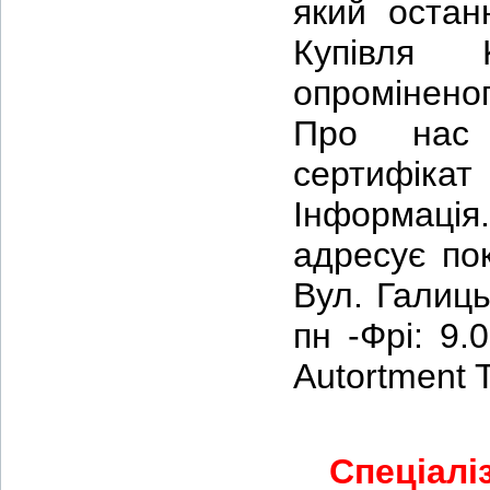
який остан
Купівля 
опромінено
Про нас 
сертифіка
Інформація
адресує пок
Вул. Галиць
пн -Фрі: 9.
Autortment 
Спеціалі