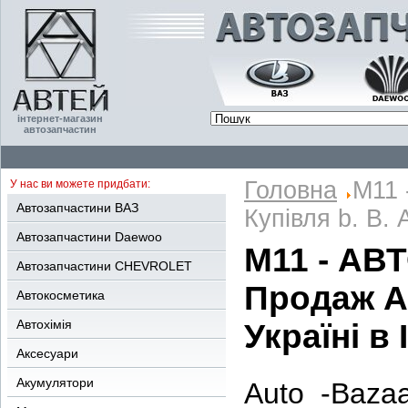
інтернет-магазин
автозапчастин
Головна
M11 
У нас ви можете придбати:
Автозапчастини ВАЗ
Купівля b. В. 
Автозапчастини Daewoo
M11 - АВ
Автозапчастини CHEVROLET
Продаж AB
Автокосметика
Автохімія
Україні в 
Аксесуари
Акумулятори
Auto -Baza