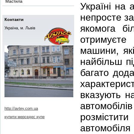
Мастила
Україні на 
непросте за
Контакти
якомога б
Україна, м. Львів
отримуєте
машини, які
найбільш п
багато дод
характерист
вказують на
автомобілів
http://avtey.com.ua
розмісти
купити мерседес купе
автомобіля