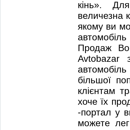
кінь». Дл
величезна кі
якому ви м
автомобіль
Продаж Bo 
Avtobazar
автомобіль 
більшої по
клієнтам тр
хоче їх про
-портал у в
можете лег