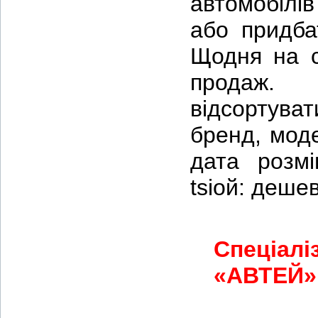
автомобілі
або придба
Щодня на с
продаж.
відсортуват
бренд, моде
дата розм
tsіой: деше
Спеціалі
«АВТЕЙ» 