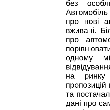
без особл
Автомобіль
про нові ав
вживані. Б
про автомо
порівнюва
одному м
відвідуванн
на ринку 
пропозицій 
та постачал
дані про са