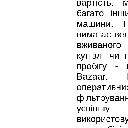
вартість, 
багато інш
машини. П
вимагає вел
вживаного
купівлі чи
пробігу -
Bazaar. 
оперативни
фільтруванн
успішну 
використо