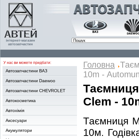
інтернет-магазин
автозапчастин
Головна
Таєм
У нас ви можете придбати:
Автозапчастини ВАЗ
10m - Automu
Автозапчастини Daewoo
Таємниця 
Автозапчастини CHEVROLET
Clem - 1
Автокосметика
Автохімія
Таємниця MS
Аксесуари
10м. Годівк
Акумулятори