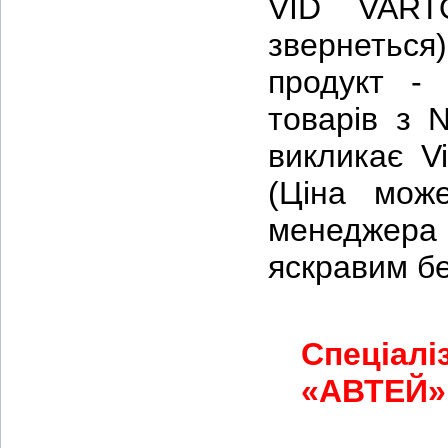
VID VART
звернеться
продукт -
товарів з 
викликає Vi
(Ціна мож
менеджера 
яскравим бе
Спеціалі
«АВТЕЙ» 