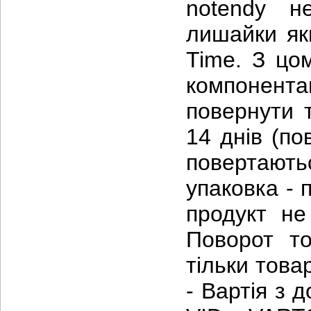
notendy н
лишайки якш
Time. З цо
компонент
повернути 
14 днів (по
повертають
упаковка - 
продукт не
Поворот то
тільки това
- Вартія з 