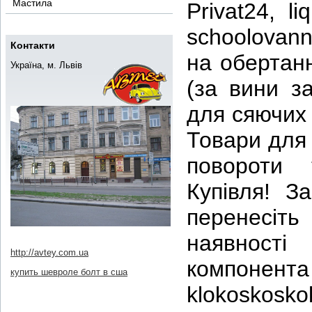
Мастила
Privat24, li
schoolovann
Контакти
на обертанн
Україна, м. Львів
(за вини з
для сяючих 
Товари для 
повороти 
Купівля! З
перенесіть
наявност
http://avtey.com.ua
компонента
купить шевроле болт в сша
klokoskos