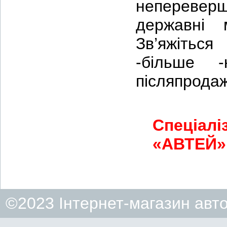
непереверш
державні 
Зв’яжіться
-більше -
післяпрода
Спеціалі
«АВТЕЙ» 
©2023 Інтернет-магазин авт