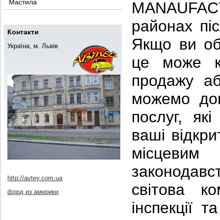
Мастила
MANAUFACT
районах пі
Контакти
Якщо ви об
Україна, м. Львів
це може к
продажу аб
можемо доп
послуг, як
ваші відкри
місцевим
законодав
http://avtey.com.ua
світова ко
форд из америки
інспекції т