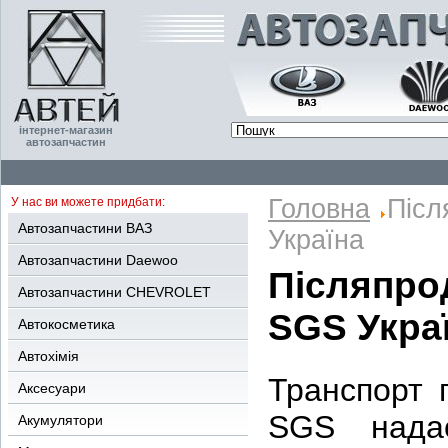
інтернет-магазин
автозапчастин
Головна
Післ
У нас ви можете придбати:
Автозапчастини ВАЗ
Україна
Автозапчастини Daewoo
Післяпро
Автозапчастини CHEVROLET
SGS Укра
Автокосметика
Автохімія
Транспорт 
Аксесуари
SGS нада
Акумулятори