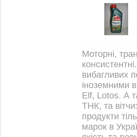
Моторні, тран
консистентні.
вибагливих п
іноземними ви
Elf, Lotos. А
ТНК, та вітч
продукти тіл
марок в Украї
якість та по