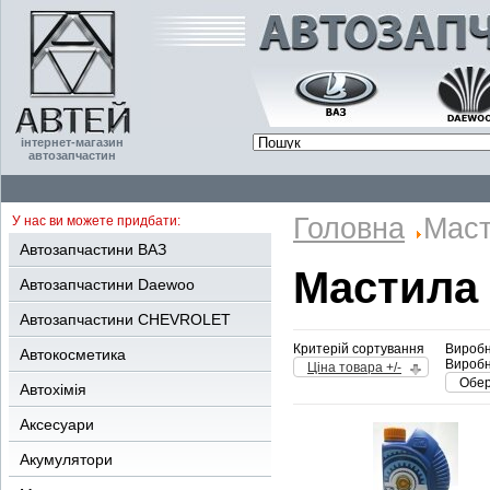
інтернет-магазин
автозапчастин
Головна
Мас
У нас ви можете придбати:
Автозапчастини ВАЗ
Мастила
Автозапчастини Daewoo
Автозапчастини CHEVROLET
Критерій сортування
Виробн
Автокосметика
Виробн
Ціна товара +/-
Обер
Автохімія
Аксесуари
Акумулятори