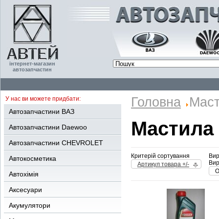
інтернет-магазин
автозапчастин
Головна
Мас
У нас ви можете придбати:
Автозапчастини ВАЗ
Мастила
Автозапчастини Daewoo
Автозапчастини CHEVROLET
Критерій сортування
Вир
Автокосметика
Вир
Артикул товара +/-
О
Автохімія
Аксесуари
Акумулятори