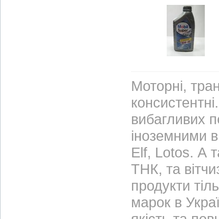
Моторні, тран
консистентні.
вибагливих п
іноземними ви
Elf, Lotos. А
ТНК, та вітч
продукти тіл
марок в Украї
якість та по