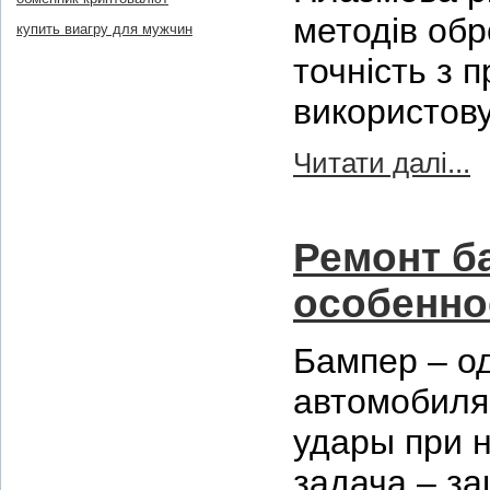
методів обр
купить виагру для мужчин
точність з 
використову
Читати далі...
Ремонт б
особенно
Бампер – о
автомобиля
удары при 
задача – за