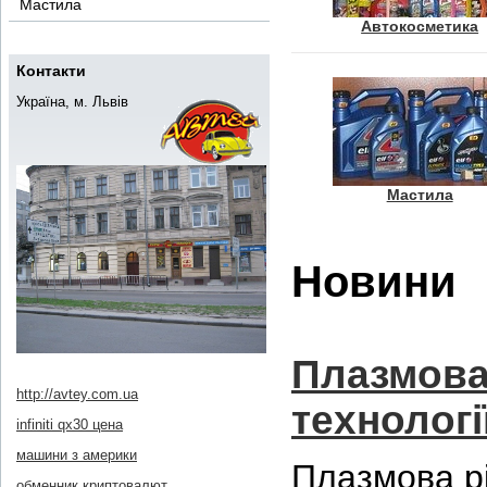
Мастила
Автокосметика
Контакти
Україна, м. Львів
Мастила
Новини
Плазмова 
http://avtey.com.ua
технологі
infiniti qx30 цена
машини з америки
Плазмова рі
обменник криптовалют