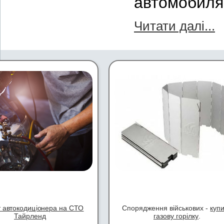
автомобиля
Читати далі...
 автокодиціонера на СТО
Спорядження військових -
куп
Тайрленд
газову горілку
.