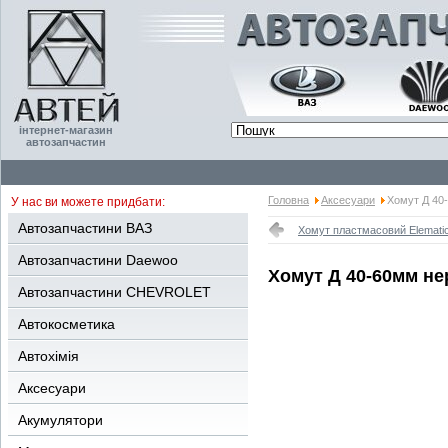
інтернет-магазин
автозапчастин
Головна
Аксесуари
Хомут Д 40
У нас ви можете придбати:
Автозапчастини ВАЗ
Хомут пластмасовий Elematic
Автозапчастини Daewoo
Хомут Д 40-60мм не
Автозапчастини CHEVROLET
Автокосметика
Автохімія
Аксесуари
Акумулятори