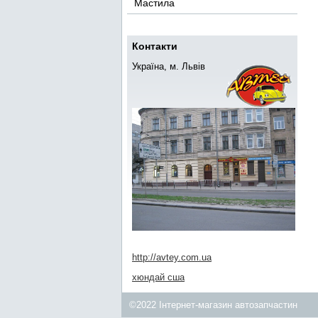
Мастила
Контакти
Україна, м. Львів
http://avtey.com.ua
хюндай сша
©2022 Інтернет-магазин автозапчастин