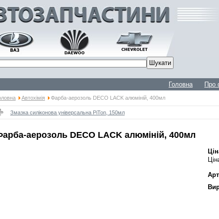
Головна
Про 
оловна
Автохімія
Фарба-аерозоль DECO LACK алюміній, 400мл
Змазка силіконова універсальна PiTon, 150мл
Фарба-аерозоль DECO LACK алюміній, 400мл
Цін
Цін
Арт
Вир