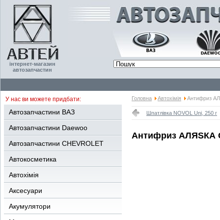
інтернет-магазин
автозапчастин
Головна
Автохімія
Антифриз АЛ
У нас ви можете придбати:
Автозапчастини ВАЗ
Шпатлівка NOVOL Uni, 250 г
Автозапчастини Daewoo
Антифриз АЛЯSКА G1
Автозапчастини CHEVROLET
Автокосметика
Автохімія
Аксесуари
Акумулятори