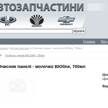
Головна
Про 
оловна
Автокосметика
Очисник панелі - молочко BIOline, 700мл
Поліроль рідкий BALSAM, 700мл
Очисник панелі - молочко BIOline, 700мл
Цін
Цін
Вир