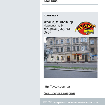
Мастила
Контакти
Україна, м. Львів, пр.
Чорновола, 9
тел/факс (032) 261-
05-57
http://avtey.com.ua
бмв 1 серія з америки
©2022 Інтернет-магазин автозапчастин