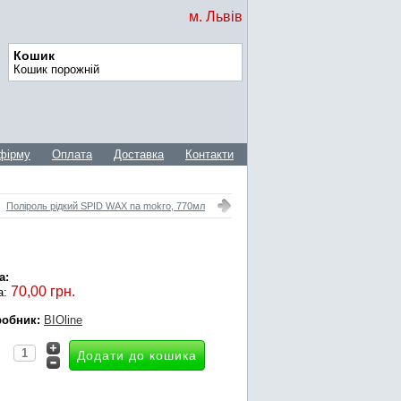
м. Львів
Кошик
Кошик порожній
фірму
Оплата
Доставка
Контакти
Поліроль рідкий SPID WAX na mokro, 770мл
а:
70,00 грн.
а:
обник:
BIOline