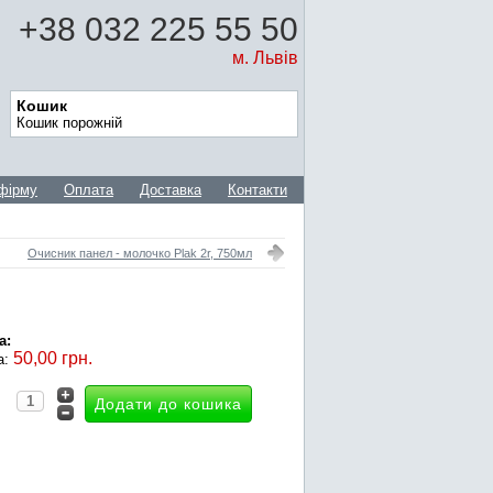
+38 032 225 55 50
м. Львів
Кошик
Кошик порожній
фірму
Оплата
Доставка
Контакти
Очисник панел - молочко Plak 2r, 750мл
а:
50,00 грн.
а: