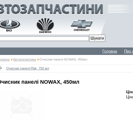
Головна
Про 
оловна
Автокосметика
Очисник панелі NOWAX, 450мл
Очисник панелі Plak, 750 мл
Очисник панелі NOWAX, 450мл
Цін
Цін