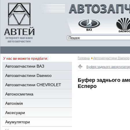
інтернет-магазин
автозапчастин
Головна
Автозапчастини Daewoo
У нас ви можете придбати:
Автозапчастини ВАЗ
Буфер заднього амортизатора
Автозапчастини Daewoo
Буфер заднього амо
Автозапчастини CHEVROLET
Есперо
Автокосметика
Автохімія
Аксесуари
Акумулятори