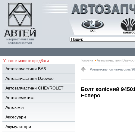
інтернет-магазин
автозапчастин
Головна
Автозапчастини Daewoo
У нас ви можете придбати:
Автозапчастини ВАЗ
Розпилювач омивача скла 96
Автозапчастини Daewoo
Автозапчастини CHEVROLET
Болт колісний 94501
Есперо
Автокосметика
Автохімія
Аксесуари
Акумулятори