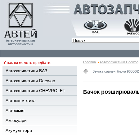
інтернет-магазин
автозапчастин
Головна
Автозапчастини Daewoo
У нас ви можете придбати:
Автозапчастини ВАЗ
Втулка сайлентблока 963006
Автозапчастини Daewoo
Автозапчастини CHEVROLET
Бачок розширюваль
Автокосметика
Автохімія
Аксесуари
Акумулятори