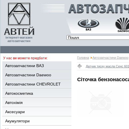
інтернет-магазин
автозапчастин
Головна
Автозапчастини Daewoo
У нас ви можете придбати:
Автозапчастини ВАЗ
Датчик тиску масла Сенс 60
Автозапчастини Daewoo
Сіточка бензонасос
Автозапчастини CHEVROLET
Автокосметика
Автохімія
Аксесуари
Акумулятори