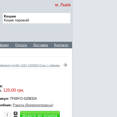
м. Львів
Кошик
Кошик порожній
фірму
Оплата
Доставка
Контакти
ийомної труби) 1102-1203020 Сенс з гайками
а:
120,00 грн.
а:
икул:
TF69YO-5208324
обник:
Ракета (Дніпропетровськ)