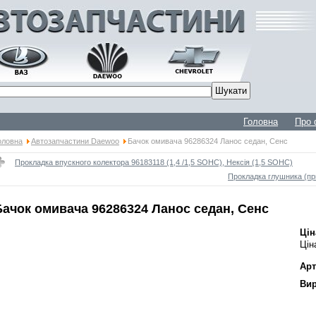
Головна
Про 
оловна
Автозапчастини Daewoo
Бачок омивача 96286324 Ланос седан, Сенс
Прокладка впускного колектора 96183118 (1,4 /1,5 SOHC), Нексія (1,5 SOHC)
Прокладка глушника (пр
Бачок омивача 96286324 Ланос седан, Сенс
Цін
Цін
Арт
Вир