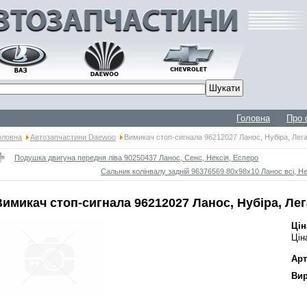
Головна
Про 
оловна
Автозапчастини Daewoo
Вимикач стоп-сигнала 96212027 Ланос, Нубіра, Лег
Подушка двигуна передня ліва 90250437 Ланос, Сенс, Нексія, Есперо
Сальник колінвалу задній 96376569 80x98x10 Ланос всі, Не
Вимикач стоп-сигнала 96212027 Ланос, Нубіра, Ле
Цін
Цін
Арт
Вир