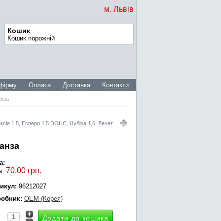
м. Львів
Кошик
Кошик порожній
фірму
Оплата
Доставка
Контакти
анза
ксія 1,5, Есперо 1,5 DOHC, Нубіра 1,6, Лачет
ганза
а:
70,00 грн.
а:
икул:
96212027
обник:
OEM (Корея)