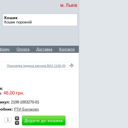
м. Львів
Кошик
Кошик порожній
фірму
Оплата
Доставка
Контакти
Прокладка піддона картера ВАЗ 2108-09
а:
46,00 грн.
а:
икул:
2108-1003270-01
обник:
РТИ Балаково