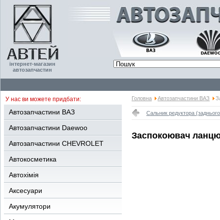
інтернет-магазин
автозапчастин
Головна
Автозапчастини ВАЗ
З
У нас ви можете придбати:
Автозапчастини ВАЗ
Сальник редуктора (заднього
Автозапчастини Daewoo
Заспокоювач ланцю
Автозапчастини CHEVROLET
Автокосметика
Автохімія
Аксесуари
Акумулятори