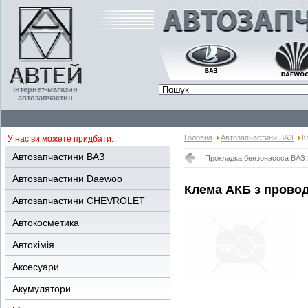
інтернет-магазин
автозапчастин
Головна
Автозапчастини ВАЗ
К
У нас ви можете придбати:
Автозапчастини ВАЗ
Прокладка бензонасоса ВАЗ 
Автозапчастини Daewoo
Клема АКБ з провод
Автозапчастини CHEVROLET
Автокосметика
Автохімія
Аксесуари
Акумулятори