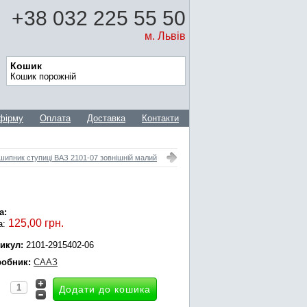
+38 032 225 55 50
м. Львів
Кошик
Кошик порожній
фірму
Оплата
Доставка
Контакти
шипник ступиці ВАЗ 2101-07 зовнішній малий
а:
125,00 грн.
а:
икул:
2101-2915402-06
обник:
СААЗ