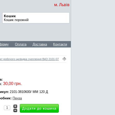
м. Львів
Кошик
Кошик порожній
фірму
Оплата
Доставка
Контакти
т робочого циліндра зчеплення ВАЗ 2101-07
а:
30,00 грн.
а:
икул:
2101-3810600/ ММ 120 Д
обник:
Пенза