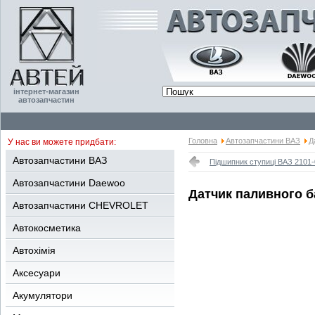
інтернет-магазин
автозапчастин
Головна
Автозапчастини ВАЗ
Д
У нас ви можете придбати:
Автозапчастини ВАЗ
Підшипник ступиці ВАЗ 2101-
Автозапчастини Daewoo
Датчик паливного б
Автозапчастини CHEVROLET
Автокосметика
Автохімія
Аксесуари
Акумулятори