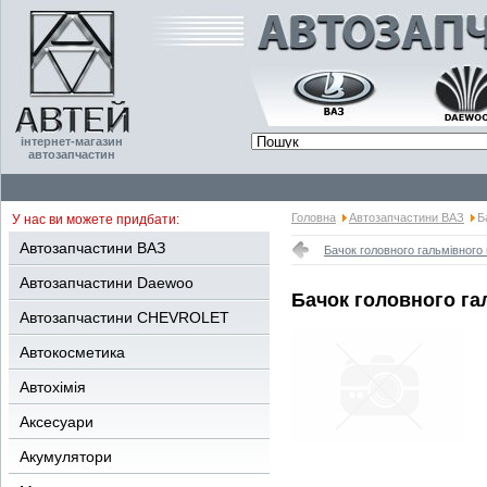
інтернет-магазин
автозапчастин
Головна
Автозапчастини ВАЗ
Б
У нас ви можете придбати:
Автозапчастини ВАЗ
Бачок головного гальмівного
Автозапчастини Daewoo
Бачок головного га
Автозапчастини CHEVROLET
Автокосметика
Автохімія
Аксесуари
Акумулятори