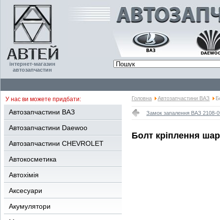
інтернет-магазин
автозапчастин
Головна
Автозапчастини ВАЗ
Б
У нас ви можете придбати:
Автозапчастини ВАЗ
Замок запалення ВАЗ 2108-0
Автозапчастини Daewoo
Болт кріплення шаро
Автозапчастини CHEVROLET
Автокосметика
Автохімія
Аксесуари
Акумулятори