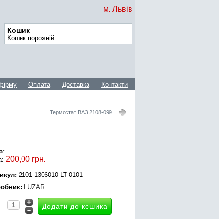
м. Львів
Кошик
Кошик порожній
фірму
Оплата
Доставка
Контакти
Термостат ВАЗ 2108-099
а:
200,00 грн.
а:
икул:
2101-1306010 LT 0101
обник:
LUZAR