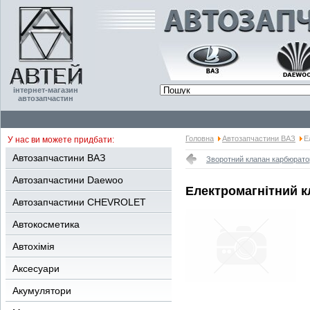
інтернет-магазин
автозапчастин
Головна
Автозапчастини ВАЗ
Е
У нас ви можете придбати:
Автозапчастини ВАЗ
Зворотний клапан карбюрато
Автозапчастини Daewoo
Електромагнітний к
Автозапчастини CHEVROLET
Автокосметика
Автохімія
Аксесуари
Акумулятори