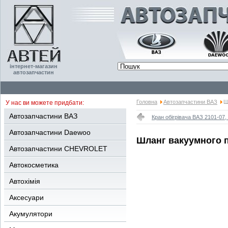
інтернет-магазин
автозапчастин
Головна
Автозапчастини ВАЗ
Ш
У нас ви можете придбати:
Автозапчастини ВАЗ
Кран обігрівача ВАЗ 2101-07,
Автозапчастини Daewoo
Шланг вакуумного п
Автозапчастини CHEVROLET
Автокосметика
Автохімія
Аксесуари
Акумулятори