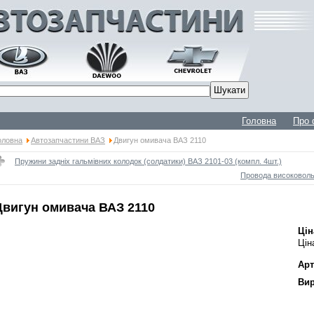
Головна
Про 
оловна
Автозапчастини ВАЗ
Двигун омивача ВАЗ 2110
Пружини задніх гальмівних колодок (солдатики) ВАЗ 2101-03 (компл. 4шт.)
Провода високовольт
Двигун омивача ВАЗ 2110
Цін
Цін
Арт
Вир