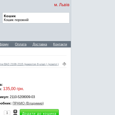
м. Львів
Кошик
Кошик порожній
фірму
Оплата
Доставка
Контакти
ні ВАЗ 2108-2115 (інжектор 8-клап.) (компл.)
а:
135,00 грн.
а:
икул:
2110-5208009-03
обник:
ПРАМО (Владимир)